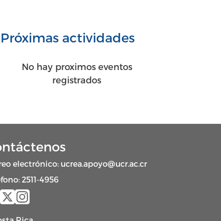
Próximas actividades
No hay proximos eventos
registrados
ntáctenos
reo electrónico:
ucrea.apoyo@ucr.ac.cr
éfono: 2511-4956
sta Rica.