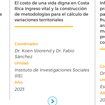
ta
Influence of coffee management
Po
n
practices on the accumulation
Co
de
pattern of bioactive compounds in
de
fruits and leaves of coffee (Coffea
arabica L.): an innovative
mathematical model based on soil
properties, microbial community
Co
composition, and plant physiolog
Dr
Un
Ce
(C
Coordinador:
es
Añ
Dr. Andres Gatica Arias.
20
Unidad:
Escuela de Biología (UCR)
Año:
2023