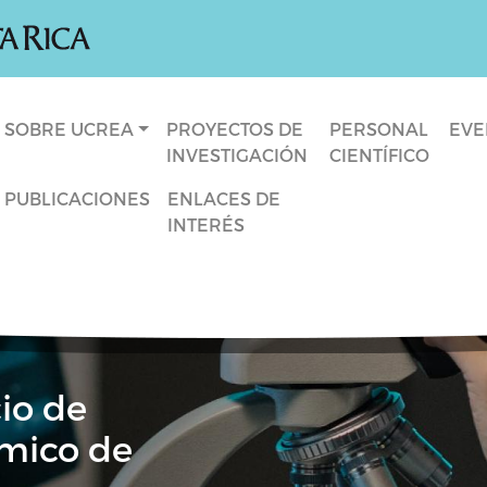
Navegación principal
SOBRE UCREA
PROYECTOS DE
PERSONAL
EVE
INVESTIGACIÓN
CIENTÍFICO
PUBLICACIONES
ENLACES DE
INTERÉS
io de
mico de