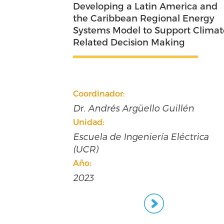
rica and
El costo de una vida digna en Cos
 Energy
Rica Ingreso vital y la construcció
rt Climate
de metodologías para el cálculo 
g
variaciones territoriales
Coordinador:
lén
Dr. Koen Voorend y Dr. Fabio
Sánchez
Unidad:
éctrica
Instituto de Investigaciones Social
(IIS).
Año:
2023