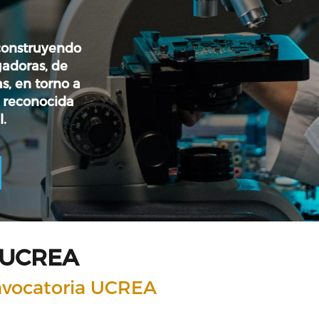
 construyendo
adoras, de
as, en torno a
e reconocida
l.
 UCREA
nvocatoria UCREA